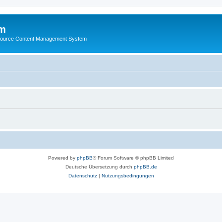
m
ource Content Management System
Powered by
phpBB
® Forum Software © phpBB Limited
Deutsche Übersetzung durch
phpBB.de
Datenschutz
|
Nutzungsbedingungen