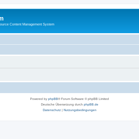
m
ource Content Management System
Powered by
phpBB
® Forum Software © phpBB Limited
Deutsche Übersetzung durch
phpBB.de
Datenschutz
|
Nutzungsbedingungen