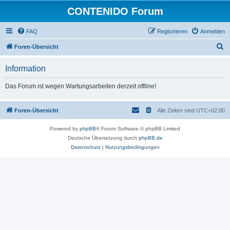
CONTENIDO Forum
FAQ
Registrieren
Anmelden
S
Foren-Übersicht
u
Information
c
h
Das Forum ist wegen Wartungsarbeiten derzeit offline!
e
Foren-Übersicht
Alle Zeiten sind
UTC+02:00
Powered by
phpBB
® Forum Software © phpBB Limited
Deutsche Übersetzung durch
phpBB.de
Datenschutz
|
Nutzungsbedingungen