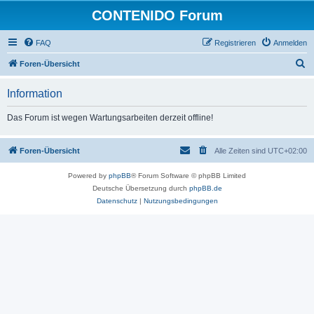
CONTENIDO Forum
FAQ
Registrieren
Anmelden
S
Foren-Übersicht
u
Information
c
h
Das Forum ist wegen Wartungsarbeiten derzeit offline!
e
Foren-Übersicht
Alle Zeiten sind
UTC+02:00
Powered by
phpBB
® Forum Software © phpBB Limited
Deutsche Übersetzung durch
phpBB.de
Datenschutz
|
Nutzungsbedingungen