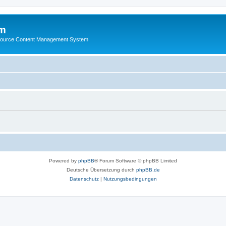
m
ource Content Management System
Powered by
phpBB
® Forum Software © phpBB Limited
Deutsche Übersetzung durch
phpBB.de
Datenschutz
|
Nutzungsbedingungen