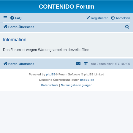
CONTENIDO Forum
FAQ
Registrieren
Anmelden
S
Foren-Übersicht
u
Information
c
h
Das Forum ist wegen Wartungsarbeiten derzeit offline!
e
Foren-Übersicht
Alle Zeiten sind
UTC+02:00
Powered by
phpBB
® Forum Software © phpBB Limited
Deutsche Übersetzung durch
phpBB.de
Datenschutz
|
Nutzungsbedingungen