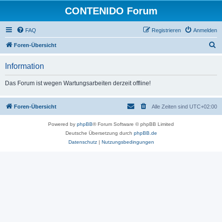
CONTENIDO Forum
FAQ
Registrieren
Anmelden
S
Foren-Übersicht
u
Information
c
h
Das Forum ist wegen Wartungsarbeiten derzeit offline!
e
Foren-Übersicht
Alle Zeiten sind
UTC+02:00
Powered by
phpBB
® Forum Software © phpBB Limited
Deutsche Übersetzung durch
phpBB.de
Datenschutz
|
Nutzungsbedingungen