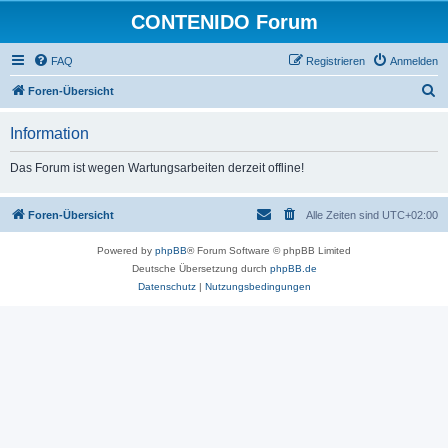
CONTENIDO Forum
FAQ
Registrieren
Anmelden
S
Foren-Übersicht
u
Information
c
h
Das Forum ist wegen Wartungsarbeiten derzeit offline!
e
Foren-Übersicht
Alle Zeiten sind
UTC+02:00
Powered by
phpBB
® Forum Software © phpBB Limited
Deutsche Übersetzung durch
phpBB.de
Datenschutz
|
Nutzungsbedingungen