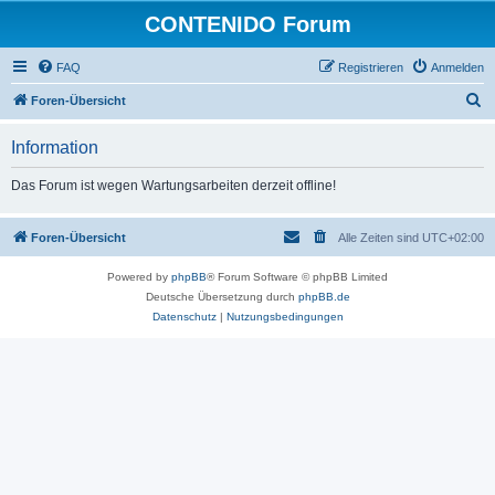
CONTENIDO Forum
FAQ
Registrieren
Anmelden
S
Foren-Übersicht
u
Information
c
h
Das Forum ist wegen Wartungsarbeiten derzeit offline!
e
Foren-Übersicht
Alle Zeiten sind
UTC+02:00
Powered by
phpBB
® Forum Software © phpBB Limited
Deutsche Übersetzung durch
phpBB.de
Datenschutz
|
Nutzungsbedingungen