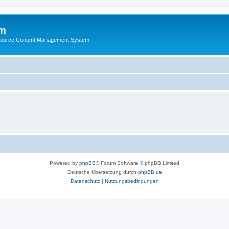
m
ource Content Management System
Powered by
phpBB
® Forum Software © phpBB Limited
Deutsche Übersetzung durch
phpBB.de
Datenschutz
|
Nutzungsbedingungen