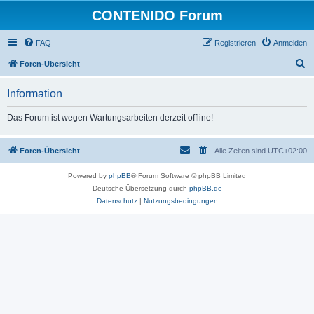
CONTENIDO Forum
FAQ
Registrieren
Anmelden
S
Foren-Übersicht
u
Information
c
h
Das Forum ist wegen Wartungsarbeiten derzeit offline!
e
Foren-Übersicht
Alle Zeiten sind
UTC+02:00
Powered by
phpBB
® Forum Software © phpBB Limited
Deutsche Übersetzung durch
phpBB.de
Datenschutz
|
Nutzungsbedingungen