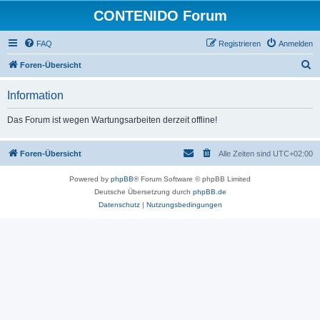
CONTENIDO Forum
FAQ
Registrieren
Anmelden
S
Foren-Übersicht
u
Information
c
h
Das Forum ist wegen Wartungsarbeiten derzeit offline!
e
Foren-Übersicht
Alle Zeiten sind
UTC+02:00
Powered by
phpBB
® Forum Software © phpBB Limited
Deutsche Übersetzung durch
phpBB.de
Datenschutz
|
Nutzungsbedingungen