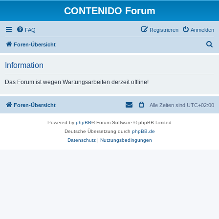
CONTENIDO Forum
FAQ
Registrieren
Anmelden
S
Foren-Übersicht
u
Information
c
h
Das Forum ist wegen Wartungsarbeiten derzeit offline!
e
Foren-Übersicht
Alle Zeiten sind
UTC+02:00
Powered by
phpBB
® Forum Software © phpBB Limited
Deutsche Übersetzung durch
phpBB.de
Datenschutz
|
Nutzungsbedingungen