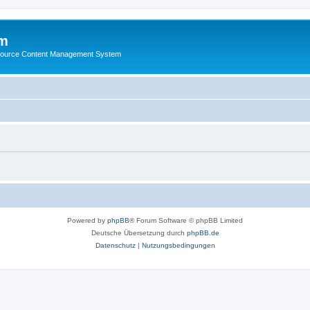
m
ource Content Management System
Powered by
phpBB
® Forum Software © phpBB Limited
Deutsche Übersetzung durch
phpBB.de
Datenschutz
|
Nutzungsbedingungen