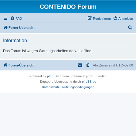
CONTENIDO Forum
FAQ
Registrieren
Anmelden
S
Foren-Übersicht
u
Information
c
h
Das Forum ist wegen Wartungsarbeiten derzeit offline!
e
Foren-Übersicht
Alle Zeiten sind
UTC+02:00
Powered by
phpBB
® Forum Software © phpBB Limited
Deutsche Übersetzung durch
phpBB.de
Datenschutz
|
Nutzungsbedingungen