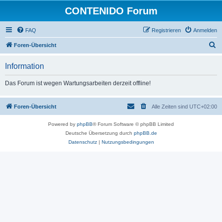
CONTENIDO Forum
FAQ
Registrieren
Anmelden
S
Foren-Übersicht
u
Information
c
h
Das Forum ist wegen Wartungsarbeiten derzeit offline!
e
Foren-Übersicht
Alle Zeiten sind
UTC+02:00
Powered by
phpBB
® Forum Software © phpBB Limited
Deutsche Übersetzung durch
phpBB.de
Datenschutz
|
Nutzungsbedingungen