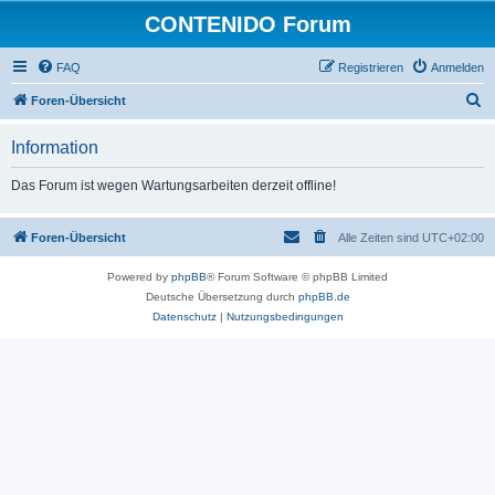
CONTENIDO Forum
FAQ
Registrieren
Anmelden
S
Foren-Übersicht
u
Information
c
h
Das Forum ist wegen Wartungsarbeiten derzeit offline!
e
Foren-Übersicht
Alle Zeiten sind
UTC+02:00
Powered by
phpBB
® Forum Software © phpBB Limited
Deutsche Übersetzung durch
phpBB.de
Datenschutz
|
Nutzungsbedingungen