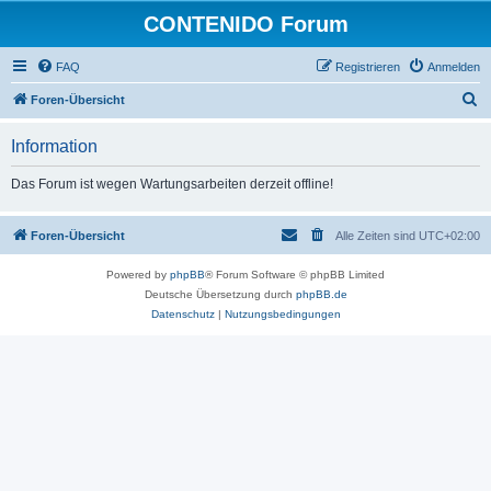
CONTENIDO Forum
FAQ
Registrieren
Anmelden
S
Foren-Übersicht
u
Information
c
h
Das Forum ist wegen Wartungsarbeiten derzeit offline!
e
Foren-Übersicht
Alle Zeiten sind
UTC+02:00
Powered by
phpBB
® Forum Software © phpBB Limited
Deutsche Übersetzung durch
phpBB.de
Datenschutz
|
Nutzungsbedingungen