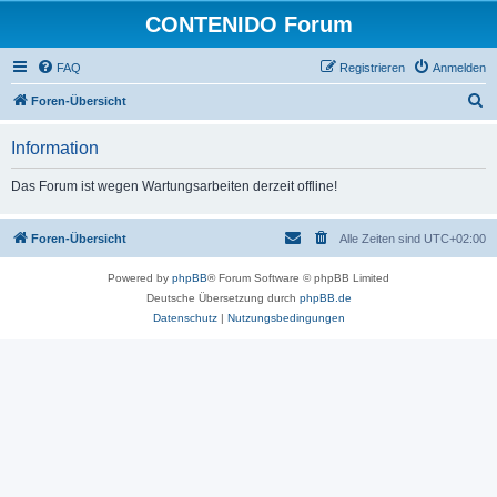
CONTENIDO Forum
FAQ
Registrieren
Anmelden
S
Foren-Übersicht
u
Information
c
h
Das Forum ist wegen Wartungsarbeiten derzeit offline!
e
Foren-Übersicht
Alle Zeiten sind
UTC+02:00
Powered by
phpBB
® Forum Software © phpBB Limited
Deutsche Übersetzung durch
phpBB.de
Datenschutz
|
Nutzungsbedingungen