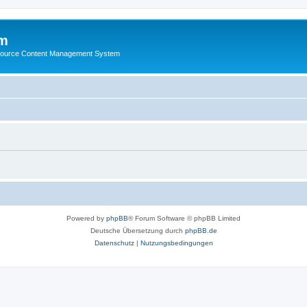
m
ource Content Management System
Powered by
phpBB
® Forum Software © phpBB Limited
Deutsche Übersetzung durch
phpBB.de
Datenschutz
|
Nutzungsbedingungen