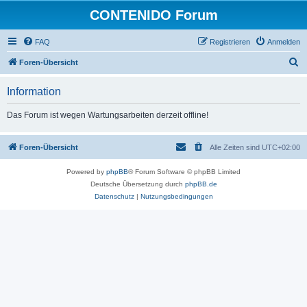
CONTENIDO Forum
FAQ
Registrieren
Anmelden
S
Foren-Übersicht
u
Information
c
h
Das Forum ist wegen Wartungsarbeiten derzeit offline!
e
Foren-Übersicht
Alle Zeiten sind
UTC+02:00
Powered by
phpBB
® Forum Software © phpBB Limited
Deutsche Übersetzung durch
phpBB.de
Datenschutz
|
Nutzungsbedingungen