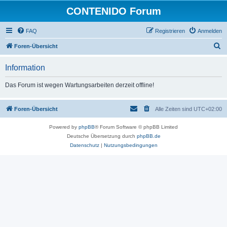
CONTENIDO Forum
FAQ
Registrieren
Anmelden
S
Foren-Übersicht
u
Information
c
h
Das Forum ist wegen Wartungsarbeiten derzeit offline!
e
Foren-Übersicht
Alle Zeiten sind
UTC+02:00
Powered by
phpBB
® Forum Software © phpBB Limited
Deutsche Übersetzung durch
phpBB.de
Datenschutz
|
Nutzungsbedingungen