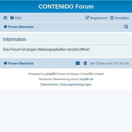
CONTENIDO Forum
FAQ
Registrieren
Anmelden
S
Foren-Übersicht
u
Information
c
h
Das Forum ist wegen Wartungsarbeiten derzeit offline!
e
Foren-Übersicht
Alle Zeiten sind
UTC+02:00
Powered by
phpBB
® Forum Software © phpBB Limited
Deutsche Übersetzung durch
phpBB.de
Datenschutz
|
Nutzungsbedingungen