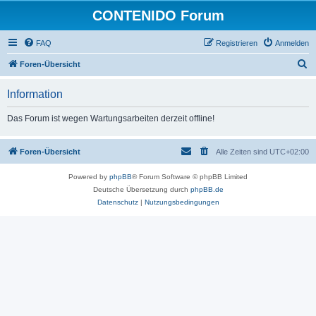
CONTENIDO Forum
FAQ
Registrieren
Anmelden
S
Foren-Übersicht
u
Information
c
h
Das Forum ist wegen Wartungsarbeiten derzeit offline!
e
Foren-Übersicht
Alle Zeiten sind
UTC+02:00
Powered by
phpBB
® Forum Software © phpBB Limited
Deutsche Übersetzung durch
phpBB.de
Datenschutz
|
Nutzungsbedingungen