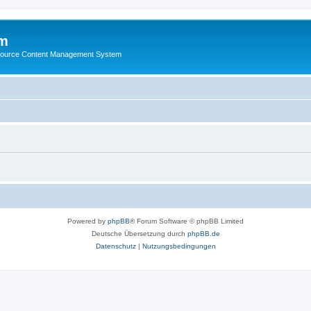
m
ource Content Management System
Powered by
phpBB
® Forum Software © phpBB Limited
Deutsche Übersetzung durch
phpBB.de
Datenschutz
|
Nutzungsbedingungen