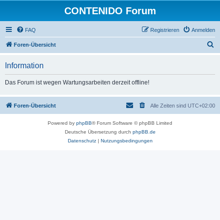
CONTENIDO Forum
FAQ
Registrieren
Anmelden
S
Foren-Übersicht
u
Information
c
h
Das Forum ist wegen Wartungsarbeiten derzeit offline!
e
Foren-Übersicht
Alle Zeiten sind
UTC+02:00
Powered by
phpBB
® Forum Software © phpBB Limited
Deutsche Übersetzung durch
phpBB.de
Datenschutz
|
Nutzungsbedingungen