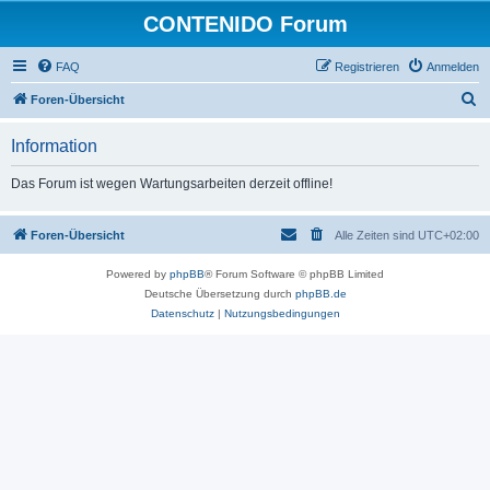
CONTENIDO Forum
FAQ
Registrieren
Anmelden
S
Foren-Übersicht
u
Information
c
h
Das Forum ist wegen Wartungsarbeiten derzeit offline!
e
Foren-Übersicht
Alle Zeiten sind
UTC+02:00
Powered by
phpBB
® Forum Software © phpBB Limited
Deutsche Übersetzung durch
phpBB.de
Datenschutz
|
Nutzungsbedingungen