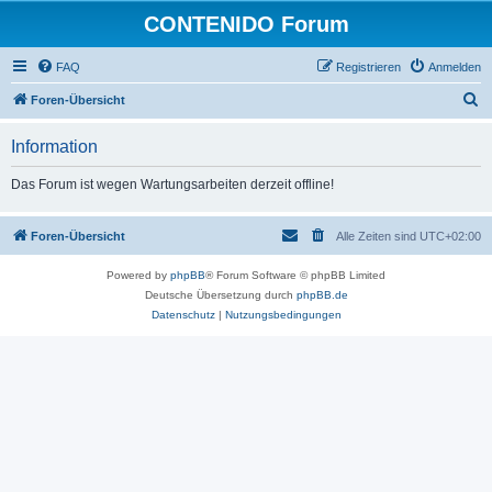
CONTENIDO Forum
FAQ
Registrieren
Anmelden
S
Foren-Übersicht
u
Information
c
h
Das Forum ist wegen Wartungsarbeiten derzeit offline!
e
Foren-Übersicht
Alle Zeiten sind
UTC+02:00
Powered by
phpBB
® Forum Software © phpBB Limited
Deutsche Übersetzung durch
phpBB.de
Datenschutz
|
Nutzungsbedingungen