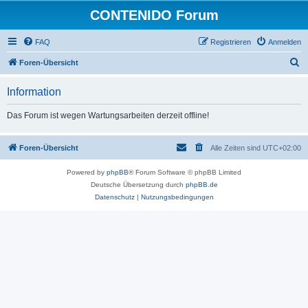
CONTENIDO Forum
FAQ
Registrieren
Anmelden
S
Foren-Übersicht
u
Information
c
h
Das Forum ist wegen Wartungsarbeiten derzeit offline!
e
Foren-Übersicht
Alle Zeiten sind
UTC+02:00
Powered by
phpBB
® Forum Software © phpBB Limited
Deutsche Übersetzung durch
phpBB.de
Datenschutz
|
Nutzungsbedingungen