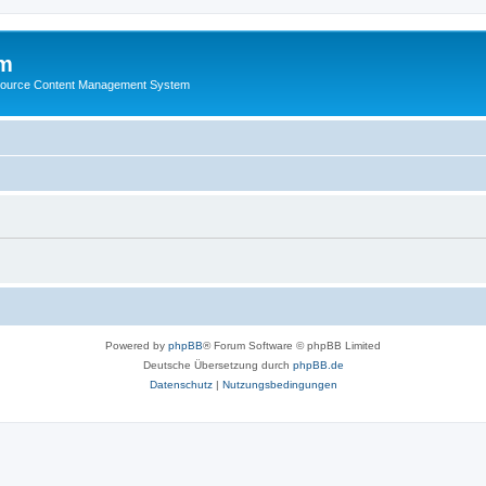
m
ource Content Management System
Powered by
phpBB
® Forum Software © phpBB Limited
Deutsche Übersetzung durch
phpBB.de
Datenschutz
|
Nutzungsbedingungen