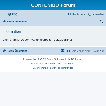
CONTENIDO Forum
FAQ
Registrieren
Anmelden
S
Foren-Übersicht
u
Information
c
h
Das Forum ist wegen Wartungsarbeiten derzeit offline!
e
Foren-Übersicht
Alle Zeiten sind
UTC+02:00
Powered by
phpBB
® Forum Software © phpBB Limited
Deutsche Übersetzung durch
phpBB.de
Datenschutz
|
Nutzungsbedingungen