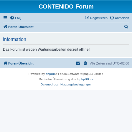
CONTENIDO Forum
FAQ
Registrieren
Anmelden
S
Foren-Übersicht
u
Information
c
h
Das Forum ist wegen Wartungsarbeiten derzeit offline!
e
Foren-Übersicht
Alle Zeiten sind
UTC+02:00
Powered by
phpBB
® Forum Software © phpBB Limited
Deutsche Übersetzung durch
phpBB.de
Datenschutz
|
Nutzungsbedingungen