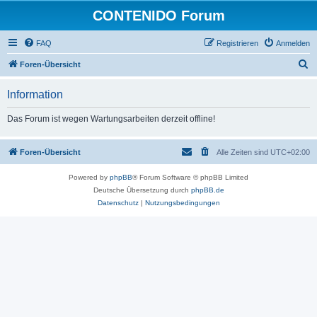
CONTENIDO Forum
FAQ
Registrieren
Anmelden
S
Foren-Übersicht
u
Information
c
h
Das Forum ist wegen Wartungsarbeiten derzeit offline!
e
Foren-Übersicht
Alle Zeiten sind
UTC+02:00
Powered by
phpBB
® Forum Software © phpBB Limited
Deutsche Übersetzung durch
phpBB.de
Datenschutz
|
Nutzungsbedingungen