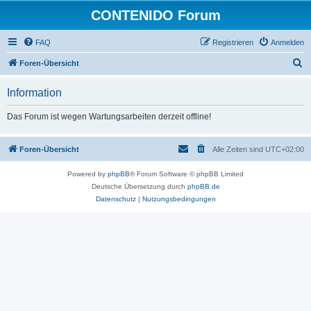
CONTENIDO Forum
FAQ
Registrieren
Anmelden
S
Foren-Übersicht
u
Information
c
h
Das Forum ist wegen Wartungsarbeiten derzeit offline!
e
Foren-Übersicht
Alle Zeiten sind
UTC+02:00
Powered by
phpBB
® Forum Software © phpBB Limited
Deutsche Übersetzung durch
phpBB.de
Datenschutz
|
Nutzungsbedingungen