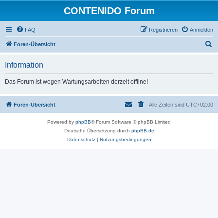
CONTENIDO Forum
FAQ
Registrieren
Anmelden
S
Foren-Übersicht
u
Information
c
h
Das Forum ist wegen Wartungsarbeiten derzeit offline!
e
Foren-Übersicht
Alle Zeiten sind
UTC+02:00
Powered by
phpBB
® Forum Software © phpBB Limited
Deutsche Übersetzung durch
phpBB.de
Datenschutz
|
Nutzungsbedingungen