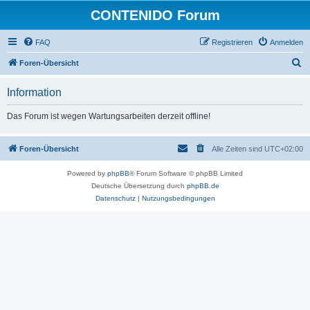
CONTENIDO Forum
FAQ
Registrieren
Anmelden
S
Foren-Übersicht
u
Information
c
h
Das Forum ist wegen Wartungsarbeiten derzeit offline!
e
Foren-Übersicht
Alle Zeiten sind
UTC+02:00
Powered by
phpBB
® Forum Software © phpBB Limited
Deutsche Übersetzung durch
phpBB.de
Datenschutz
|
Nutzungsbedingungen