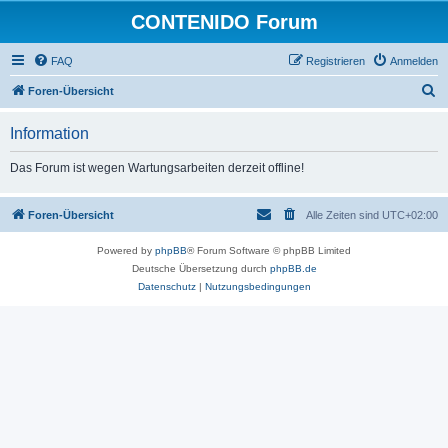
CONTENIDO Forum
FAQ
Registrieren
Anmelden
S
Foren-Übersicht
u
Information
c
h
Das Forum ist wegen Wartungsarbeiten derzeit offline!
e
Foren-Übersicht
Alle Zeiten sind
UTC+02:00
Powered by
phpBB
® Forum Software © phpBB Limited
Deutsche Übersetzung durch
phpBB.de
Datenschutz
|
Nutzungsbedingungen