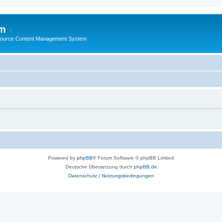
m
ource Content Management System
Powered by
phpBB
® Forum Software © phpBB Limited
Deutsche Übersetzung durch
phpBB.de
Datenschutz
|
Nutzungsbedingungen