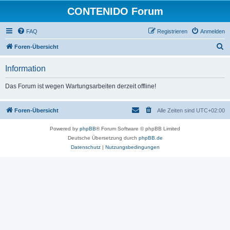
CONTENIDO Forum
FAQ
Registrieren
Anmelden
S
Foren-Übersicht
u
Information
c
h
Das Forum ist wegen Wartungsarbeiten derzeit offline!
e
Foren-Übersicht
Alle Zeiten sind
UTC+02:00
Powered by
phpBB
® Forum Software © phpBB Limited
Deutsche Übersetzung durch
phpBB.de
Datenschutz
|
Nutzungsbedingungen