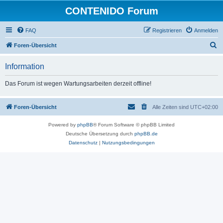
CONTENIDO Forum
FAQ
Registrieren
Anmelden
S
Foren-Übersicht
u
Information
c
h
Das Forum ist wegen Wartungsarbeiten derzeit offline!
e
Foren-Übersicht
Alle Zeiten sind
UTC+02:00
Powered by
phpBB
® Forum Software © phpBB Limited
Deutsche Übersetzung durch
phpBB.de
Datenschutz
|
Nutzungsbedingungen