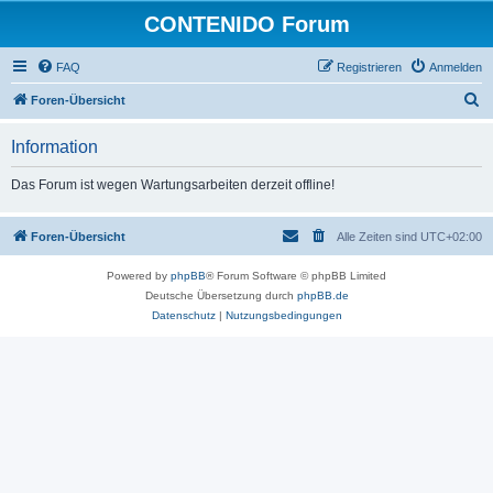
CONTENIDO Forum
FAQ
Registrieren
Anmelden
S
Foren-Übersicht
u
Information
c
h
Das Forum ist wegen Wartungsarbeiten derzeit offline!
e
Foren-Übersicht
Alle Zeiten sind
UTC+02:00
Powered by
phpBB
® Forum Software © phpBB Limited
Deutsche Übersetzung durch
phpBB.de
Datenschutz
|
Nutzungsbedingungen