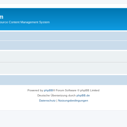
m
ource Content Management System
Powered by
phpBB
® Forum Software © phpBB Limited
Deutsche Übersetzung durch
phpBB.de
Datenschutz
|
Nutzungsbedingungen