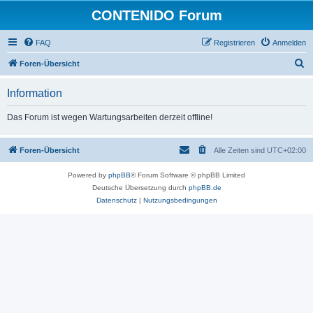
CONTENIDO Forum
FAQ
Registrieren
Anmelden
S
Foren-Übersicht
u
Information
c
h
Das Forum ist wegen Wartungsarbeiten derzeit offline!
e
Foren-Übersicht
Alle Zeiten sind
UTC+02:00
Powered by
phpBB
® Forum Software © phpBB Limited
Deutsche Übersetzung durch
phpBB.de
Datenschutz
|
Nutzungsbedingungen