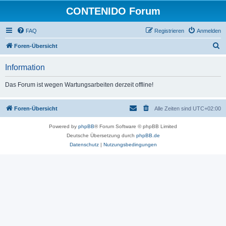
CONTENIDO Forum
FAQ
Registrieren
Anmelden
S
Foren-Übersicht
u
Information
c
h
Das Forum ist wegen Wartungsarbeiten derzeit offline!
e
Foren-Übersicht
Alle Zeiten sind
UTC+02:00
Powered by
phpBB
® Forum Software © phpBB Limited
Deutsche Übersetzung durch
phpBB.de
Datenschutz
|
Nutzungsbedingungen