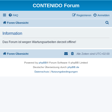
CONTENIDO Forum
FAQ
Registrieren
Anmelden
S
Foren-Übersicht
u
Information
c
h
Das Forum ist wegen Wartungsarbeiten derzeit offline!
e
Foren-Übersicht
Alle Zeiten sind
UTC+02:00
Powered by
phpBB
® Forum Software © phpBB Limited
Deutsche Übersetzung durch
phpBB.de
Datenschutz
|
Nutzungsbedingungen