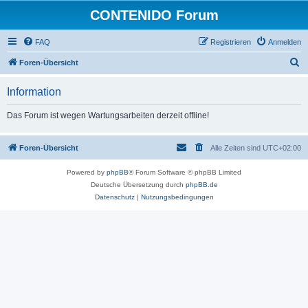
CONTENIDO Forum
FAQ
Registrieren
Anmelden
S
Foren-Übersicht
u
Information
c
h
Das Forum ist wegen Wartungsarbeiten derzeit offline!
e
Foren-Übersicht
Alle Zeiten sind
UTC+02:00
Powered by
phpBB
® Forum Software © phpBB Limited
Deutsche Übersetzung durch
phpBB.de
Datenschutz
|
Nutzungsbedingungen