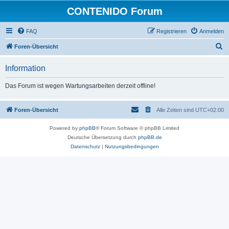
CONTENIDO Forum
FAQ
Registrieren
Anmelden
S
Foren-Übersicht
u
Information
c
h
Das Forum ist wegen Wartungsarbeiten derzeit offline!
e
Foren-Übersicht
Alle Zeiten sind
UTC+02:00
Powered by
phpBB
® Forum Software © phpBB Limited
Deutsche Übersetzung durch
phpBB.de
Datenschutz
|
Nutzungsbedingungen