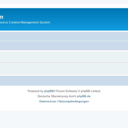
m
ource Content Management System
Powered by
phpBB
® Forum Software © phpBB Limited
Deutsche Übersetzung durch
phpBB.de
Datenschutz
|
Nutzungsbedingungen