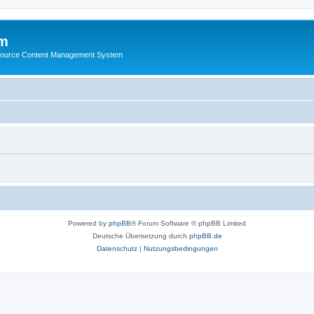
m
ource Content Management System
Powered by
phpBB
® Forum Software © phpBB Limited
Deutsche Übersetzung durch
phpBB.de
Datenschutz
|
Nutzungsbedingungen