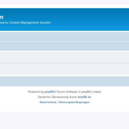
m
ource Content Management System
Powered by
phpBB
® Forum Software © phpBB Limited
Deutsche Übersetzung durch
phpBB.de
Datenschutz
|
Nutzungsbedingungen